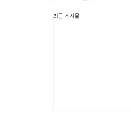
최근 게시물
표어:
친구
가 되는 교회 