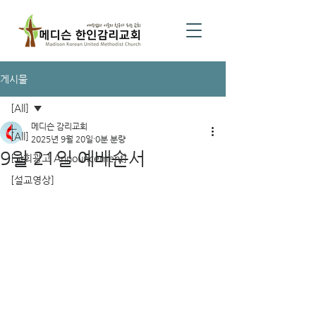
게시물
[All]
메디슨 감리교회
[All]
2025년 9월 20일
0분 분량
9월 21일 예배순서
[교회광고 Announcement]
[설교영상]