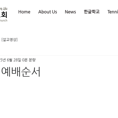
Home
About Us
News
한글학교
Tenn
[설교영상]
25년 6월 28일
0분 분량
일 예배순서