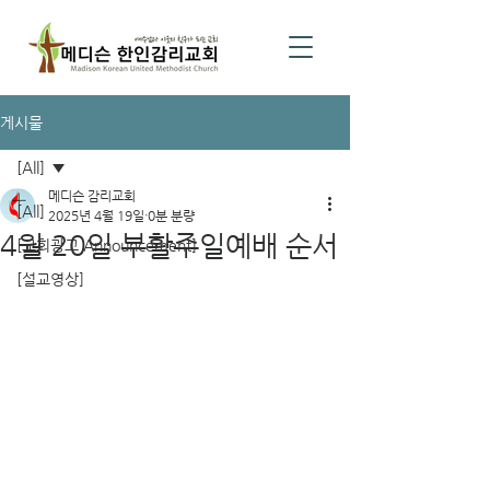
게시물
[All]
메디슨 감리교회
[All]
2025년 4월 19일
0분 분량
4월 20일 부활주일예배 순서
[교회광고 Announcement]
[설교영상]