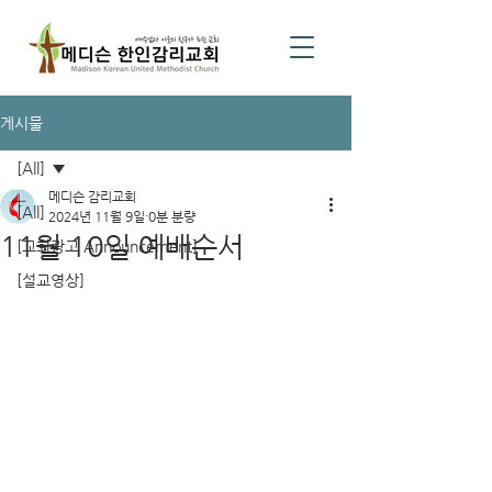
게시물
[All]
메디슨 감리교회
[All]
2024년 11월 9일
0분 분량
11월 10일 예배순서
[교회광고 Announcement]
[설교영상]