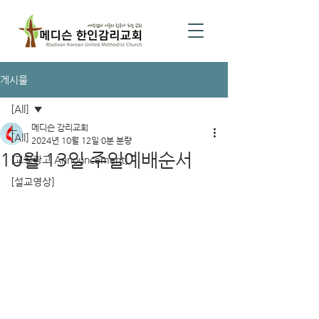
게시물
[All]
메디슨 감리교회
[All]
2024년 10월 12일
0분 분량
10월 13일 주일예배순서
[교회광고 Announcement]
[설교영상]