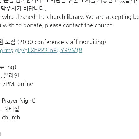
연락주시기 바랍니다.
 who cleaned the church library. We are accepting b
you wish to donate, please contact the church. 
집 (2030 conference staff recruiting)
/forms.gle/eLXhRP3TnPUYRVMt8
eting)
, 온라인
 7PM, online
Prayer Night)
, 예배실
, church
]