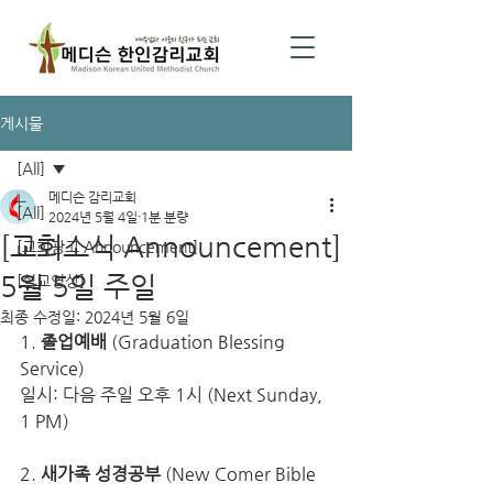
게시물
[All]
메디슨 감리교회
[All]
2024년 5월 4일
1분 분량
[교회소식 Announcement]
[교회광고 Announcement]
5월 5일 주일
[설교영상]
최종 수정일:
2024년 5월 6일
1. 
졸업예배
 (Graduation Blessing 
Service)
일시: 다음 주일 오후 1시 (Next Sunday, 
1 PM)
2. 
새가족 성경공부
 (New Comer Bible 