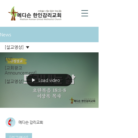
News
[설교영상]
[All]
[교회광고
Announcement]
Load video
[설교영상]
메디슨 감리교회
[설교영상]