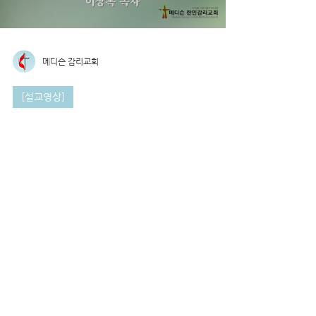
메디슨 감리교회
[설교영상]
7월 13일 주일설교
[이웃이 되라] 본문: 누가복음 10장 30-37절 설교자: 이
상록 목사
Load video